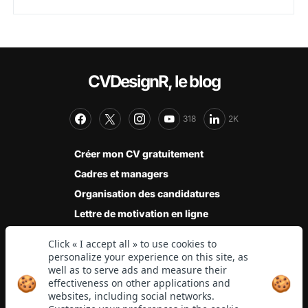
CVDesignR, le blog
318
2K
Créer mon CV gratuitement
Cadres et managers
Organisation des candidatures
Lettre de motivation en ligne
Modèles de CV
Stages et jobs étudiants
Jeunes diplômés
CVDesignR vous accompagne, grâce à ses experts